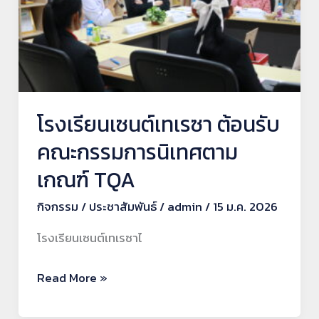
ต้อนรับ
คณะ
กรรมการ
นิเทศ
ตาม
เกณฑ์
โรงเรียนเซนต์เทเรซา ต้อนรับ
TQA
คณะกรรมการนิเทศตาม
เกณฑ์ TQA
กิจกรรม
/
ประชาสัมพันธ์
/
admin
/
15 ม.ค. 2026
โรงเรียนเซนต์เทเรซาไ
Read More »