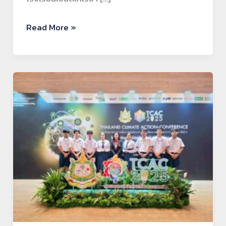
Read More »
โรงเรียน
เซนต์
เท
เร
ซา
เข้า
ร่วม
งาน
Thailand
Climate