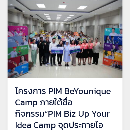
PIM
BeYounique
Camp
ภาย
ใต้
ชื่อ
กิจกรรม“PIM
Biz
Up
Your
โครงการ PIM BeYounique
Idea
Camp ภายใต้ชื่อ
Camp
กิจกรรม“PIM Biz Up Your
จุด
ประกาย
Idea Camp จุดประกายไอ