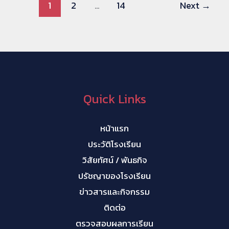
1
2
…
14
Next
→
และ
การ
พัฒนา
แนวคิด
ทาง
ธุรกิจ
Quick Links
ให้
แก่
หน้าแรก
นักเรียน
ประวัติโรงเรียน
วิสัยทัศน์ / พันธกิจ
ปรัชญาของโรงเรียน
ข่าวสารและกิจกรรม
ติดต่อ
ตรวจสอบผลการเรียน