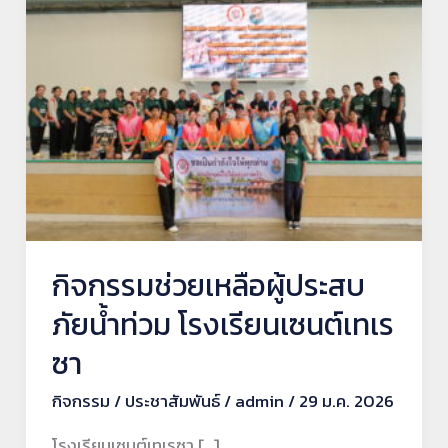
เหลือ
ผู้
ประสบ
ภัย
น้ำ
ท่วม
โรงเรียน
เซนต์
เท
กิจกรรมช่วยเหลือผู้ประสบ
เรซา
ภัยน้ำท่วม โรงเรียนเซนต์เทเร
ซา
กิจกรรม
/
ประชาสัมพันธ์
/
admin
/
29 ม.ค. 2026
โรงเรียนเซนต์เทเรซา […]