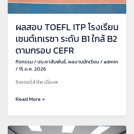
เรซา
ระดับ
B1
ผลสอบ TOEFL ITP โรงเรียน
ใกล้
เซนต์เทเรซา ระดับ B1 ใกล้ B2
B2
ตามกรอบ CEFR
ตาม
กรอบ
กิจกรรม
/
ประชาสัมพันธ์
,
ผลงานนักเรียน
/
admin
CEFR
/
15 ม.ค. 2026
ซิสเตอร์ลำไพ เนื่องพ
Read More »
โครงการ