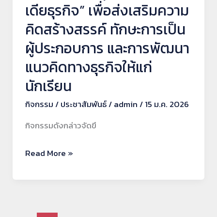
ไอ
เดียธุรกิจ” เพื่อส่งเสริมความ
เดีย
คิดสร้างสรรค์ ทักษะการเป็น
ธุรกิจ”
ผู้ประกอบการ และการพัฒนา
เพื่อ
ส่ง
แนวคิดทางธุรกิจให้แก่
เสริม
นักเรียน
ความ
กิจกรรม
/
ประชาสัมพันธ์
/
admin
/
15 ม.ค. 2026
คิด
สร้างสรรค์
กิจกรรมดังกล่าวจัดขึ
ทักษะ
การ
Read More »
เป็น
ผู้
ประกอบ
การ