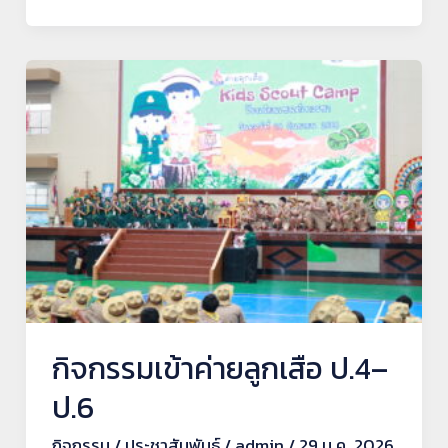
กิจกรรม
เข้า
ค่าย
ลูก
เสือ
ป.4–
ป.6
กิจกรรมเข้าค่ายลูกเสือ ป.4–
ป.6
กิจกรรม
/
ประชาสัมพันธ์
/
admin
/
29 ม.ค. 2026